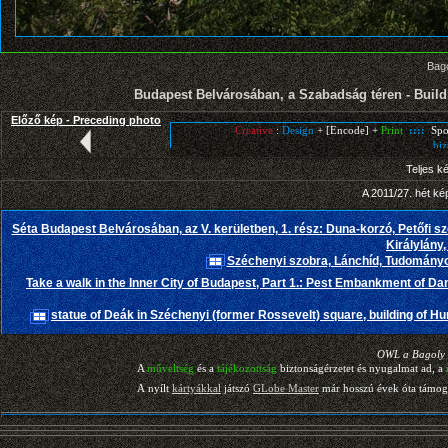
Bago
Budapest Belvárosában, a Szabadság téren - Buildi
Előző kép - Preceding photo
Teljes k
A 2011/27. hét ké
Séta Budapest Belvárosában, az V. kerületben, 1. rész: Duna-korzó, Petőfi s
Királylány
Széchenyi szobra, Lánchíd, Tudományo
Take a walk in the Inner City of Budapest, Part 1.: Pest Embankment of Dan
statue of Deák in Széchenyi (former Rossevelt) square, building of