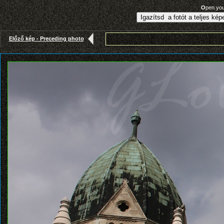
O
pen yo
Előző kép - Preceding photo