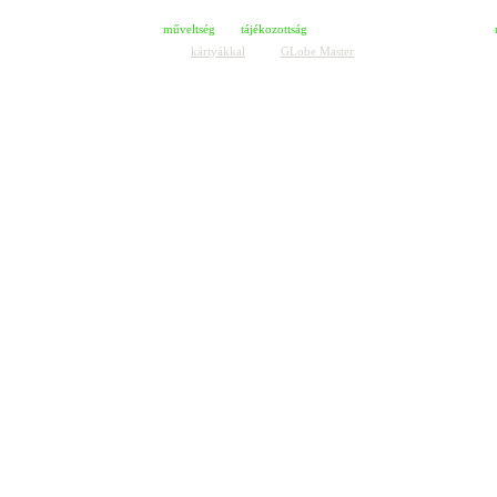
OWL a Bagoly 
A
műveltség
és a
tájékozottság
biztonságérzetet és nyugalmat ad, a
A nyílt
kártyákkal
játszó
GLobe Master
már hosszú évek óta
támoga