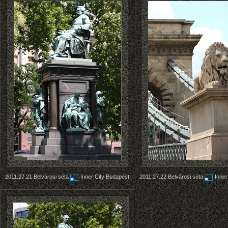
2011.27.21
Belvárosi séta
Inner City Budapest
2011.27.22
Belvárosi séta
Inner