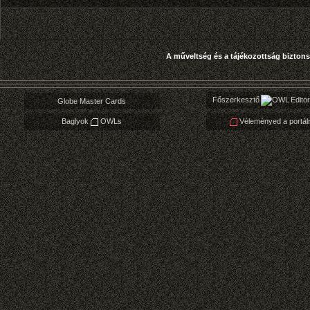
Főszerkesztő
Editor
Globe Master Cards
Baglyok
OWLs
Véleményed a portálr