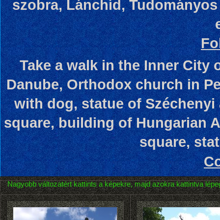
szobra, Lánchíd, Tudományos 
Fo
Take a walk in the Inner City
Danube, Orthodox church in Pet
with dog, statue of Széchenyi
square, building of Hungarian
square, sta
Co
Nagyobb változatért kattints a képekre, majd azokra kattintva lépeg