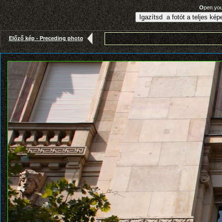
O
pen yo
Előző kép - Preceding photo