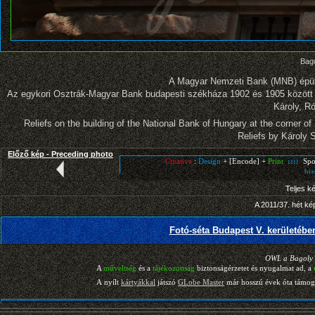
Bago
A Magyar Nemzeti Bank (MNB) épüle
Az egykori Osztrák-Magyar Bank budapesti székháza 1902 és 1905 között épü
Károly, R
Reliefs on the building of the National Bank of Hungary at the corner o
Reliefs by Károly 
Előző kép - Preceding photo
Teljes k
A 2011/37. hét ké
Fotó-séta Budapest V. kerületéb