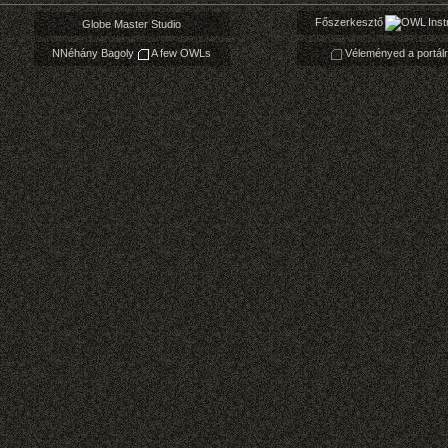
Főszerkesztő
Inst
Globe Master Studio
NNéhány Bagoly
A few OWLs
Véleményed a portálr