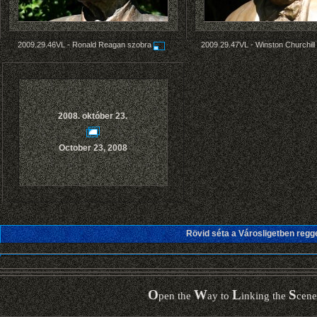
2009.29.46VL -
Ronald Reagan szobra
2009.29.47VL -
Winston Churchill
2008. október 23.
October 23, 2008
Rövid séta a Városligetben regg