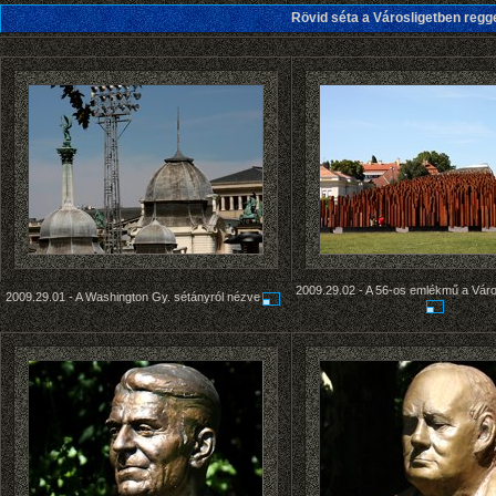
Rövid séta a Városligetben regg
2009.29.02 -
A 56-os emlékmű a Váro
2009.29.01 -
A Washington Gy. sétányról nézve