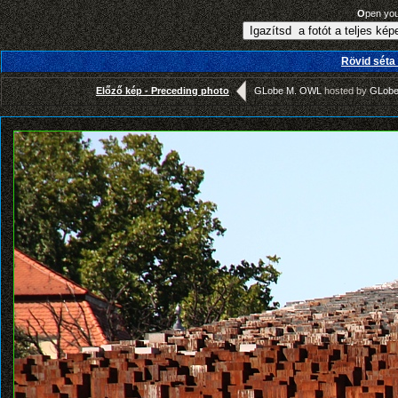
O
pen yo
Rövid séta 
Előző kép - Preceding photo
GLobe M. OWL
hosted by
GLobe