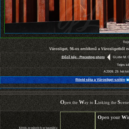
Bago
Városliget, 56-os emlékmű a Városligetből n
Előző kép - Preceding photo
GLobe M.
Teljes k
A 2009. 29. hét ké
Rövid séta a Városliget szélén