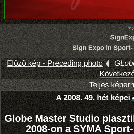
Bago
SignEx
Sign Expo in Sport-
Előző kép - Preceding photo
GLob
Következő
Teljes képern
A 2008. 49. hét képei
Globe Master Studio plaszt
2008-on a SYMA Sport-