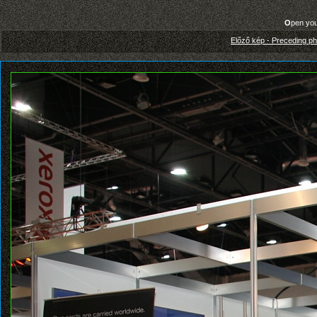
O
pen yo
Előző kép - Preceding ph