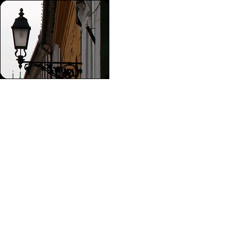
Váci Főtér - Main square of Vác City
Új képet k