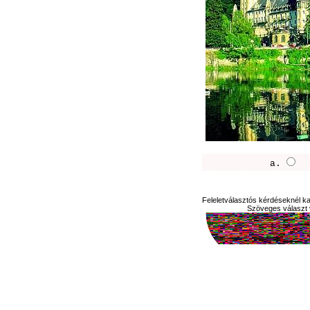
a.
Feleletválasztós kérdéseknél kat
Szöveges választ v