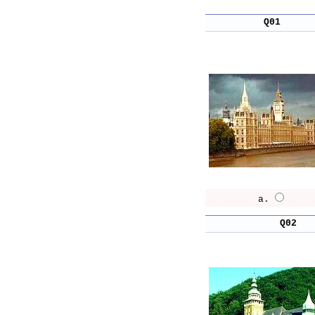
Q01
a.
Q02