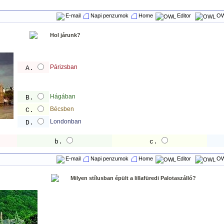
E-mail
Napi penzumok
Home
Editor
OW
Hol járunk?
Párizsban
A.
Hágában
B.
Bécsben
C.
Londonban
D.
b.
c.
E-mail
Napi penzumok
Home
Editor
OW
Milyen stílusban épült a lillafüredi Palotaszálló?