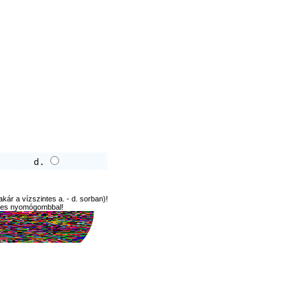
d.
kár a vízszintes a. - d. sorban)!
zínes nyomógombbal!