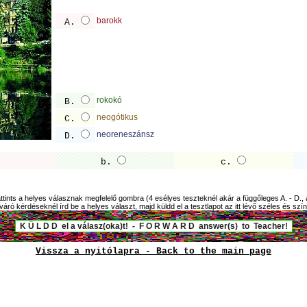
barokk
A.
rokokó
B.
neogótikus
C.
neoreneszánsz
D.
b.
c.
tints a helyes válasznak megfelelő gombra (4 esélyes teszteknél akár a függőleges A. - D., a
áró kérdéseknél írd be a helyes választ, majd küldd el a tesztlapot az itt lévő széles és s
Vissza a nyitólapra - Back to the main page