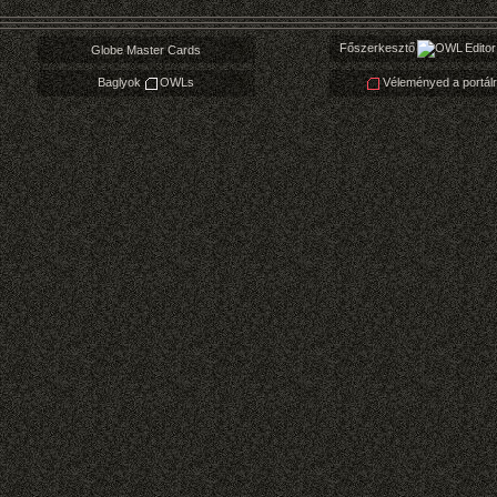
Főszerkesztő
Editor
Globe Master Cards
Baglyok
OWLs
Véleményed a portálr