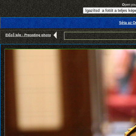
O
pen yo
Séta az 
Előző kép - Preceding photo