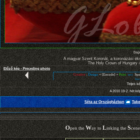
Bago
A magyar Szent Koronát, a koronázási ék
The Holy Crown of Hungary is
Előző kép - Preceding photo
Teljes k
A 2010 19-2. hét ké
Séta az Országházban
Take