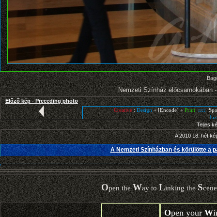
Bago
Nemzeti Színház előcsarnokában - E
Előző kép - Preceding photo
Teljes k
A 2010 18. hét ké
A Nemzeti Színházban és körülötte a p