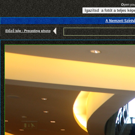
O
pen yo
A Nemzeti Színhá
Előző kép - Preceding photo