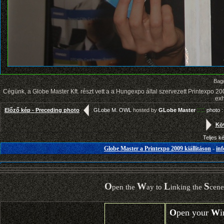
Bago
Cégünk, a Globe Master Kft. részt vett a a Hungexpo által szervezett Printexpo 2
exh
::::
Előző kép - Preceding photo
GLobe M. OWL
hosted by
GLobe Master
photo :
Köv
Teljes k
Globe Master a Printexpo 2009 kiállításon
-
in