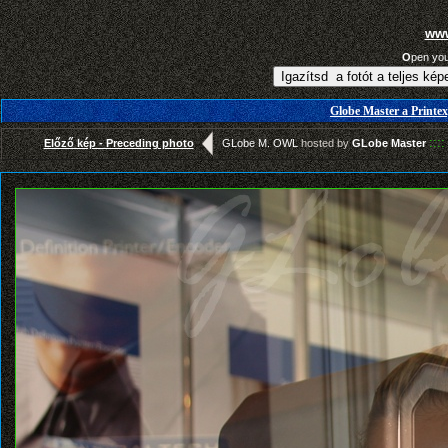
www
O
pen yo
Globe Master a Printex
::::
Előző kép - Preceding photo
GLobe M. OWL
hosted by
GLobe Master