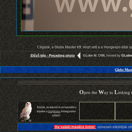
Cégünk, a Globe Master Kft. részt vett a a Hungexpo által 
Előző kép - Preceding photo
GLobe M. OWL
hosted by
GLobe
Globe Maste