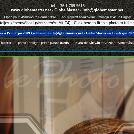
tel: +36 1 789 5613
www.globemaster.net
-
Globe Master
-
info@globemaster.net
O
pen your
W
indows to
L
earn :
OWL
: Tanulj nyitott ablakokkal! - mondja
OWL
a Bagoly
r a Printexpo 2009 kiállításon
-
info@globemaster.net
-
Globe Master on Printexpo 2009
::::
::::
 Master
photo : design : print : plastic
cards
plasztik kártyák
tervezése-nyomtatás