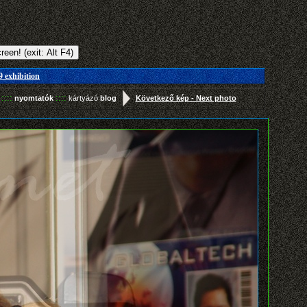
 exhibition
::::
::::
a
nyomtatók
kártyázó
blog
Következő kép - Next photo