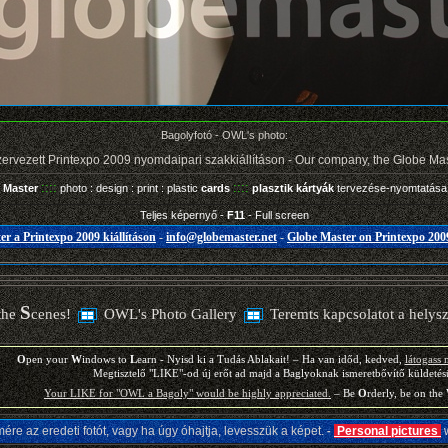
Bagolyfotó - OWL's photo:
szervezett Printexpo 2009 nyomdaipari szakkiállításon - Our company, the Globe Mas
::::
::::
 Master
photo : design : print : plastic
cards
plasztik kártyák
tervezése-nyomtatás
Teljes képernyő -
F11
- Full screen
r a Printexpo 2009 kiállításon
-
info@globemaster.net
-
Globe Master on Printexpo 2009