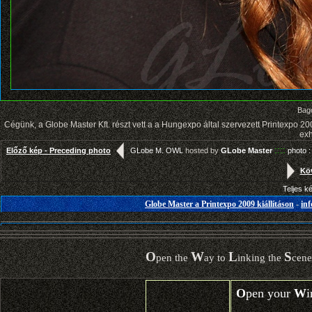
Bago
Cégünk, a Globe Master Kft. részt vett a a Hungexpo által szervezett Printexpo 2
exh
::::
Előző kép - Preceding photo
GLobe M. OWL
hosted by
GLobe Master
photo :
Köv
Teljes k
Globe Master a Printexpo 2009 kiállításon
-
in