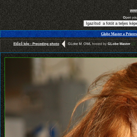
www
O
pen yo
Globe Master a Printex
::::
Előző kép - Preceding photo
GLobe M. OWL
hosted by
GLobe Master