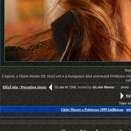
Bago
Cégünk, a Globe Master Kft. részt vett a a Hungexpo által szervezett Printexpo 2
exh
::::
Előző kép - Preceding photo
GLobe M. OWL
hosted by
GLobe Master
photo :
Köv
Teljes k
Globe Master a Printexpo 2009 kiállításon
-
in