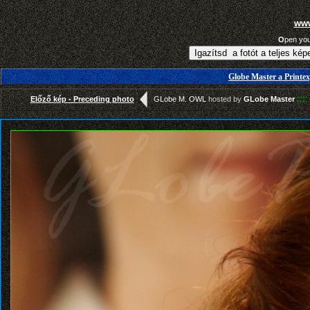
www
O
pen yo
Globe Master a Printex
::::
Előző kép - Preceding photo
GLobe M. OWL
hosted by
GLobe Master