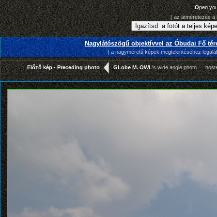
O
pen yo
( az átméretezés a 
Nagylátószögű objektívvel az Óbudai Fő tér
( a nagyméretű képek megtekintéséhez legalább
Előző kép - Preceding photo
GLobe M. OWL
's wide angle photo
host
::::