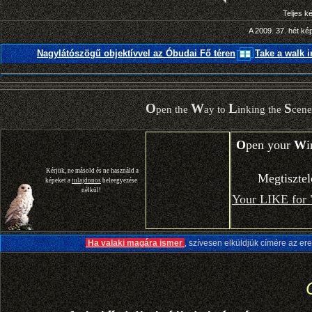
Teljes k
A 2009. 37. hét ké
Nagylátószögű objektívvel az Óbudai Fő téren
Take a walk 