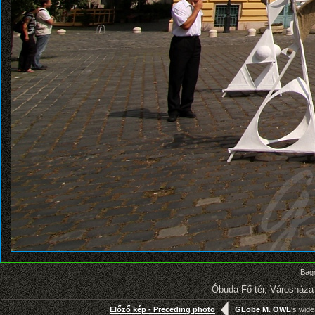
Bago
Óbuda Fő tér, Városháza 
Előző kép - Preceding photo
GLobe M. OWL
's wid