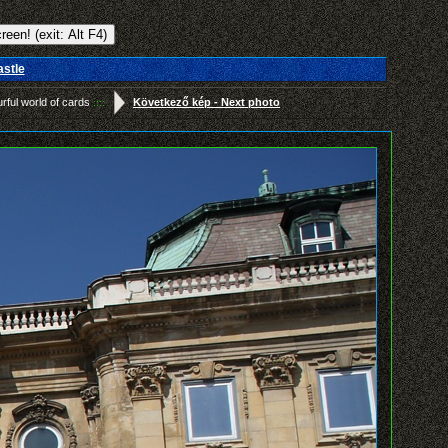
astle
urful world of cards
Következő kép - Next photo
::::