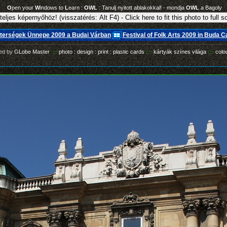
O
pen your
W
indows to
L
earn :
OWL
: Tanulj nyitott ablakokkal! - mondja
OWL
a Bagoly
terségek Ünnepe 2009 a Budai Várban
Festival of Folk Arts 2009 in Buda C
ed by
GLobe Master
photo : design : print : plastic cards
kártyák színes világa
colo
::::
::::
::::