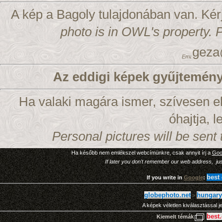
A kép a Bagoly tulajdonában van. Kér
photo is in OWL's property. P
geza
Az eddigi képek gyűjtemén
Ha valaki magára ismer, szívesen el
óhajtja, 
Personal pictures will be sent
Ha később nem emlékszel webcímünkre, csak annyit írj a
Goo
If later you don't remember our web address, jus
best
If you write in
Google
:
globephoto.net
hungary
>
A képek véletlen kiválasztással 
best
Kiemelt témák