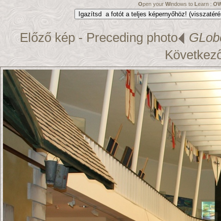
O
pen your
W
indows to
L
earn :
O
Előző kép - Preceding photo
GLob
Következő