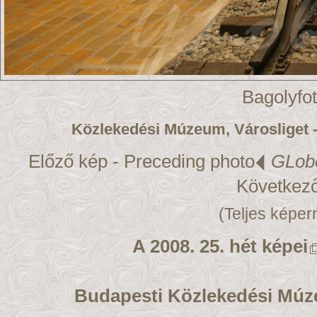
Bagolyfo
Közlekedési Múzeum, Városliget 
Előző kép - Preceding photo
GLob
Következő
(Teljes képer
A 2008. 25. hét képei
Budapesti Közlekedési Mú