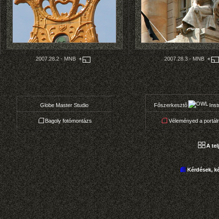
2007.28.2 -
MNB
+
2007.28.3 -
MNB
+
Globe Master Studio
Főszerkesztő
Inst
Bagoly fotómontázs
Véleményed a portálr
A te
Kérdések, k