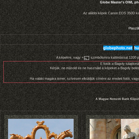
Globe Master's OWL pho
Az alábbi képek Canon EOS 350D k
Plaszt
globephoto.net
hu
A képekre, vagy +
szimbólumra kattintással 1200 pi
E fotók a Bagoly tulajdon
Kérjük, ne másold és ne használd a képeket a Bagoly bele
Ha valaki magára ismer, szívesen elküldjük címére az eredeti fotót, vagy
A
Magyar Nemzeti Bank főépül